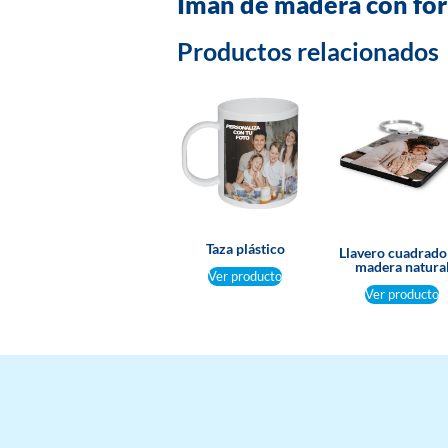
Imán de madera con for
Productos relacionados
Taza plástico
Llavero cuadrado
madera natura
Ver producto
Ver producto