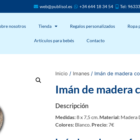
web@publisol.es
+34 644 18 34 54
Tel: 9633
obre nosotros
Tienda
Regalos personalizados
Ropa 
Artículos para bebés
Contacto
Inicio
/
Imanes
/ Imán de madera co
Imán de madera c
Descripción
Medidas:
8 x 7,5 cm.
Material:
Madera D
Colores:
Blanco.
Precio:
7€