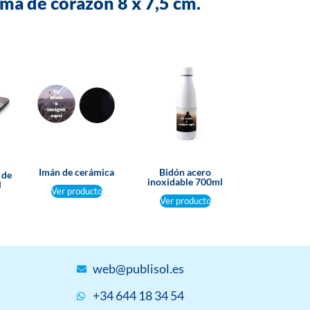
ma de corazón 8 x 7,5 cm.
Imán de cerámica
Bidón acero
 de
inoxidable 700ml
l
Ver producto
Ver producto
web@publisol.es
+34 644 18 34 54