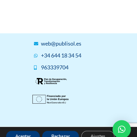
web@publisol.es
+34 644 18 34 54
963339704
Aceptar
Rechazar
Ajustes