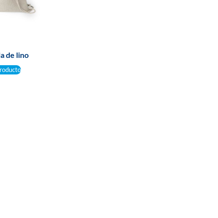
a de lino
roducto