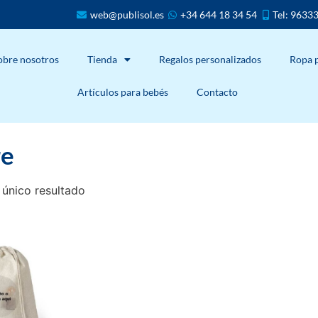
web@publisol.es
+34 644 18 34 54
Tel: 9633
obre nosotros
Tienda
Regalos personalizados
Ropa 
Artículos para bebés
Contacto
e
 único resultado