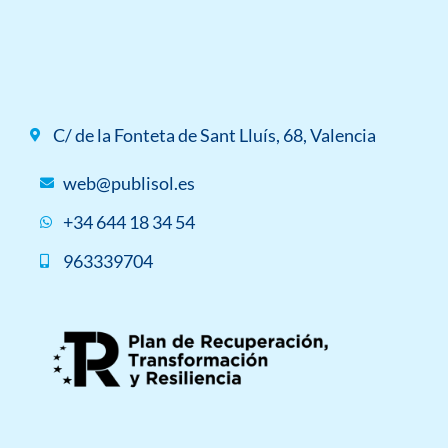
C/ de la Fonteta de Sant Lluís, 68, Valencia
web@publisol.es
+34 644 18 34 54
963339704