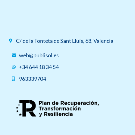
C/ de la Fonteta de Sant Lluís, 68, Valencia
web@publisol.es
+34 644 18 34 54
963339704