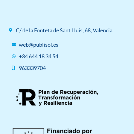
C/ de la Fonteta de Sant Lluís, 68, Valencia
web@publisol.es
+34 644 18 34 54
963339704